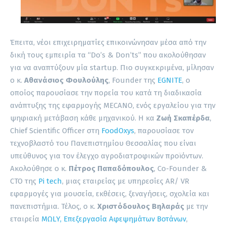
Έπειτα, νέοι επιχειρηματίες επικοινώνησαν μέσα από την
δική τους εμπειρία τα “Do’s & Don’ts” που ακολούθησαν
για να αναπτύξουν μία startup. Πιο συγκεκριμένα, μίλησαν
ο κ.
Αθανάσιος Φουλούλης
, Founder της
EGNITE
, ο
οποίος παρουσίασε την πορεία του κατά τη διαδικασία
ανάπτυξης της εφαρμογής MECANO, ενός εργαλείου για την
ψηφιακή μετάβαση κάθε μηχανικού. Η κα
Ζωή Σκαπέρδα
,
Chief Scientific Officer στη
FoodOxys
, παρουσίασε τον
τεχνοβλαστό του Πανεπιστημίου Θεσσαλίας που είναι
υπεύθυνος για τον έλεγχο αγροδιατροφικών προϊόντων.
Ακολούθησε ο κ.
Πέτρος Παπαδόπουλος
, Co-Founder &
CTO της
Pi tech
, μιας εταιρείας με υπηρεσίες AR/ VR
εφαρμογές για μουσεία, εκθέσεις, ξεναγήσεις, σχολεία και
πανεπιστήμια. Τέλος, ο κ.
Χριστόδουλος Βηλαράς
με την
εταιρεία
MΩLY, Επεξεργασία Αφεψημάτων Βοτάνων
,