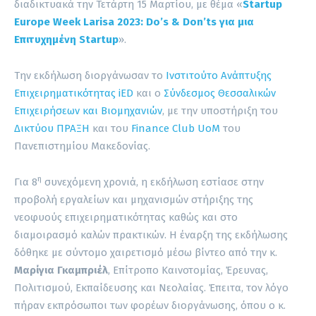
διαδικτυακά την Τετάρτη 15 Μαρτίου, με θέμα «
Startup
Europe Week Larisa 2023: Do’s & Don’ts για μια
Επιτυχημένη Startup
».
Την εκδήλωση διοργάνωσαν το
Ινστιτούτο Ανάπτυξης
Επιχειρηματικότητας iED
και ο
Σύνδεσμος Θεσσαλικών
Επιχειρήσεων και Βιομηχανιών
, με την υποστήριξη του
Δικτύου ΠΡΑΞΗ
και του
Finance Club UoM
του
Πανεπιστημίου Μακεδονίας.
η
Για 8
συνεχόμενη χρονιά, η εκδήλωση εστίασε στην
προβολή εργαλείων και μηχανισμών στήριξης της
νεοφυούς επιχειρηματικότητας καθώς και στο
διαμοιρασμό καλών πρακτικών. Η έναρξη της εκδήλωσης
δόθηκε με σύντομο χαιρετισμό μέσω βίντεο από την κ.
Μαρίγια Γκαμπριέλ
, Επίτροπο Καινοτομίας, Έρευνας,
Πολιτισμού, Εκπαίδευσης και Νεολαίας. Έπειτα, τον λόγο
πήραν εκπρόσωποι των φορέων διοργάνωσης, όπου ο κ.