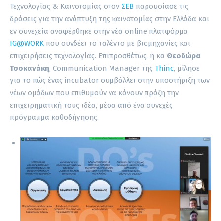
Τεχνολογίας & Καινοτομίας στον
ΣΕΒ
παρουσίασε τις
δράσεις για την ανάπτυξη της καινοτομίας στην Ελλάδα και
εν συνεχεία αναφέρθηκε στην νέα online πλατφόρμα
IG@WORK
που συνδέει το ταλέντο με βιομηχανίες και
επιχειρήσεις τεχνολογίας. Επιπροσθέτως, η κα
Θεοδώρα
Τσοκανάκη
, Communication Manager της
Thinc
, μίλησε
για το πώς ένας incubator συμβάλλει στην υποστήριξη των
νέων ομάδων που επιθυμούν να κάνουν πράξη την
επιχειρηματική τους ιδέα, μέσα από ένα συνεχές
πρόγραμμα καθοδήγησης.