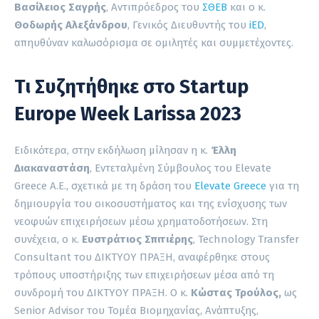
Βασίλειος Σαγρής
, Αντιπρόεδρος του
ΣΘΕΒ
και ο κ.
Θοδωρής Αλεξάνδρου
, Γενικός Διευθυντής του
iED
,
απηυθύναν καλωσόρισμα σε ομιλητές και συμμετέχοντες.
Τι Συζητήθηκε στο Startup
Europe Week Larissa 2023
Ειδικότερα, στην εκδήλωση μίλησαν η κ.
Έλλη
Διακαναστάση
, Εντεταλμένη Σύμβουλος του Elevate
Greece Α.Ε., σχετικά με τη δράση του
Elevate Greece
για τη
δημιουργία του οικοσυστήματος και της ενίσχυσης των
νεοφυών επιχειρήσεων μέσω χρηματοδοτήσεων. Στη
συνέχεια, ο κ.
Ευστράτιος Σπιτιέρης
, Technology Transfer
Consultant του ΔΙΚΤΥΟΥ ΠΡΑΞΗ, αναφέρθηκε στους
τρόπους υποστήριξης των επιχειρήσεων μέσα από τη
συνδρομή του ΔΙΚΤΥΟΥ ΠΡΑΞΗ. Ο κ.
Κώστας Τρούλος,
ως
Senior Advisor του Τομέα Βιομηχανίας, Ανάπτυξης,