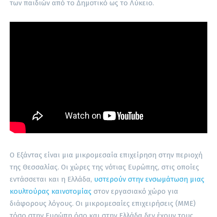
των παιδιών από το Δημοτικό ως το Λύκειο.
Ο Εξάντας είναι μια μικρομεσαία επιχείρηση στην περιοχή
της Θεσσαλίας. Οι χώρες της νότιας Ευρώπης, στις οποίες
εντάσσεται και η Ελλάδα,
υστερούν στην ενσωμάτωση μιας
κουλτούρας καινοτομίας
στον εργασιακό χώρο για
διάφορους λόγους. Οι μικρομεσαίες επιχειρήσεις (ΜΜΕ)
τόσο στην Ευρώπη όσο και στην Ελλάδα δεν έχουν τους