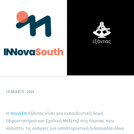
15 ΜΑΪ́ΟΥ, 2021
Η
ΚοινΣΕπ
Εξάντας είναι μια εκπαιδευτική δομή
(Φροντιστήριο και Σχολική Μελέτη) στη Λάρισα, που
καλύπτει τις ανάγκες για υποστηρικτική διδασκαλία όλων