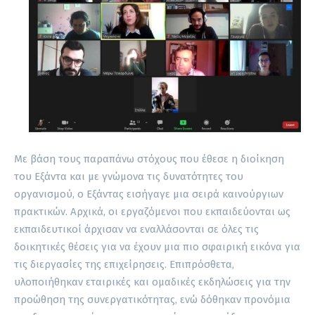
Με βάση τους παραπάνω στόχους που έθεσε η διοίκηση
του Εξάντα και με γνώμονα τις δυνατότητες του
οργανισμού, ο Εξάντας εισήγαγε μια σειρά καινούργιων
πρακτικών. Αρχικά, οι εργαζόμενοι που εκπαιδεύονται ως
εκπαιδευτικοί άρχισαν να εναλλάσονται σε όλες τις
δοικητικές θέσεις για να έχουν μια πιο σφαιρική εικόνα για
τις διεργασίες της επιχείρησεις. Επιπρόσθετα,
υλοποιήθηκαν εταιρικές και ομαδικές εκδηλώσεις για την
προώθηση της συνεργατικότητας, ενώ δόθηκαν προνόμια