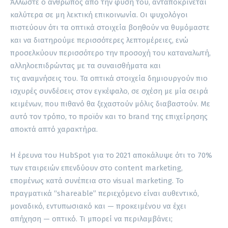
Άλλωστε ο άνθρωπος από την φύση του, ανταποκρίνεται
καλύτερα σε μη λεκτική επικοινωνία. Οι ψυχολόγοι
πιστεύουν ότι τα οπτικά στοιχεία βοηθούν να θυμόμαστε
και να διατηρούμε περισσότερες λεπτομέρειες, ενώ
προσελκύουν περισσότερο την προσοχή του καταναλωτή,
αλληλοεπιδρώντας με τα συναισθήματα και
τις αναμνήσεις του. Τα οπτικά στοιχεία δημιουργούν πιο
ισχυρές συνδέσεις στον εγκέφαλο, σε σχέση με μία σειρά
κειμένων, που πιθανό θα ξεχαστούν μόλις διαβαστούν. Με
αυτό τον τρόπο, το προϊόν και το brand της επιχείρησης
αποκτά απτό χαρακτήρα.
Η έρευνα του HubSpot για το 2021 αποκάλυψε ότι το 70%
των εταιρειών επενδύουν στο content marketing,
επομένως κατά συνέπεια στο visual marketing. Το
πραγματικά “shareable” περιεχόμενο είναι αυθεντικό,
μοναδικό, εντυπωσιακό και — προκειμένου να έχει
απήχηση — οπτικό. Τι μπορεί να περιλαμβάνει;