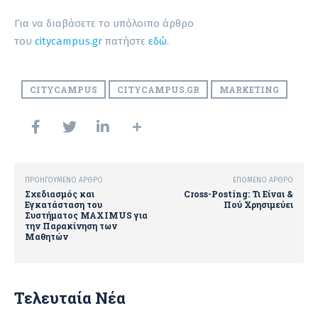
Για να διαβάσετε το υπόλοιπο άρθρο
του
citycampus.gr
πατήστε
εδώ
.
CITYCAMPUS
CITYCAMPUS.GR
MARKETING
ΠΡΟΗΓΟΎΜΕΝΟ ΆΡΘΡΟ
ΕΠΌΜΕΝΟ ΆΡΘΡΟ
Σχεδιασμός και
Cross-Posting: Τι Είναι &
Εγκατάσταση του
Πού Χρησιμεύει
Συστήματος MAXIMUS για
την Παρακίνηση των
Μαθητών
Τελευταία Νέα