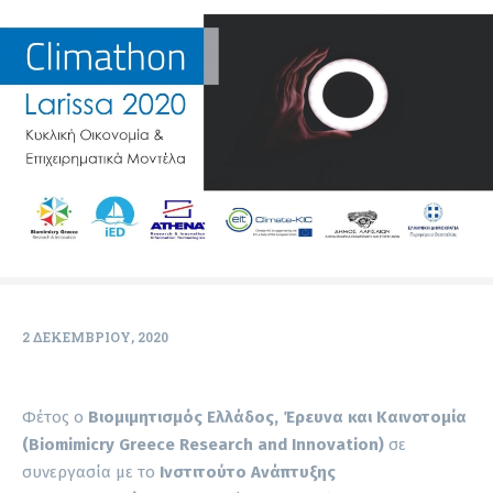
2 ΔΕΚΕΜΒΡΊΟΥ, 2020
Φέτος ο
Βιομιμητισμός Ελλάδος, Έρευνα και Καινοτομία
(Biomimicry Greece Research and Innovation)
σε
συνεργασία με το
Ινστιτούτο Ανάπτυξης