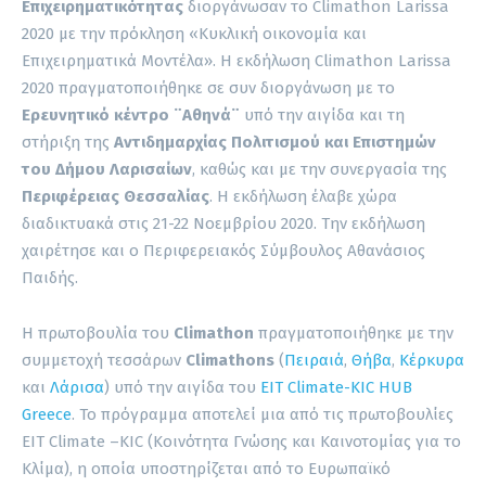
Επιχειρηματικότητας
διοργάνωσαν το Climathon Larissa
2020 με την πρόκληση «Κυκλική οικονομία και
Επιχειρηματικά Μοντέλα». H εκδήλωση Climathon Larissa
2020 πραγματοποιήθηκε σε συν διοργάνωση με το
Ερευνητικό κέντρο ¨Αθηνά¨
υπό την αιγίδα και τη
στήριξη της
Αντιδημαρχίας Πολιτισμού και Επιστημών
του Δήμου Λαρισαίων
, καθώς και με την συνεργασία της
Περιφέρειας Θεσσαλίας
. Η εκδήλωση έλαβε χώρα
διαδικτυακά στις 21-22 Νοεμβρίου 2020. Την εκδήλωση
χαιρέτησε και ο Περιφερειακός Σύμβουλος Αθανάσιος
Παιδής.
Η πρωτοβουλία του
Climathon
πραγματοποιήθηκε με την
συμμετοχή τεσσάρων
Climathons
(
Πειραιά
,
Θήβα
,
Κέρκυρα
και
Λάρισα
) υπό την αιγίδα του
EIT Climate-KIC HUB
Greece
. To πρόγραμμα αποτελεί μια από τις πρωτοβουλίες
EIT Climate –KIC (Κοινότητα Γνώσης και Καινοτομίας για το
Κλίμα), η οποία υποστηρίζεται από το Ευρωπαϊκό