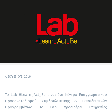
4 ΙΟΥΝΊΟΥ, 2016
To Lab #Learn_Act_Be είναι ένα Κέντρο Επαγγελματικού
Προσανατολισμού, Συμβουλευτικής & Εκπαιδευτικών
Προγραμμάτων.
Το Lab προσφέρει υπηρεσίες