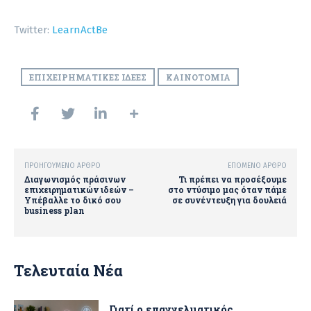
Twitter:
LearnActBe
ΕΠΙΧΕΙΡΗΜΑΤΙΚΈΣ ΙΔΈΕΣ
ΚΑΙΝΟΤΟΜΊΑ
ΠΡΟΗΓΟΎΜΕΝΟ ΆΡΘΡΟ
ΕΠΌΜΕΝΟ ΆΡΘΡΟ
Διαγωνισμός πράσινων
Τι πρέπει να προσέξουμε
επιχειρηματικών ιδεών –
στο ντύσιμο μας όταν πάμε
Υπέβαλλε το δικό σου
σε συνέντευξη για δουλειά
business plan
Τελευταία Νέα
Γιατί ο επαγγελματικός