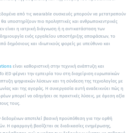
εδομένα από τις wearable συσκευές μπορούν να μετατραπούν
 θα υποστηρίξουν πιο προληπτικές και ανθρωποκεντρικές
δεν είναι η ιατρική διάγνωση ή η αντικατάσταση των
η δημιουργία ενός εργαλείου υποστήριξης αποφάσεων, το
από δημόσιους και ιδιωτικούς φορείς με υπεύθυνο και
utions
είναι καθοριστική στην τεχνική ανάπτυξη και
ο iED φέρνει την εμπειρία του στη διαχείριση ευρωπαϊκών
νάπτυξη ψηφιακών λύσεων και τη σύνδεση της τεχνολογίας με
ωνίας και της αγοράς. Η συνεργασία αυτή αναδεικνύει πώς η
έων μπορεί να οδηγήσει σε πρακτικές λύσεις, με άμεση αξία
πους τους.
 δεδομένων αποτελεί βασική προϋπόθεση για την ορθή
ών. Η εφαρμογή βασίζεται σε διαδικασίες ενημέρωσης,