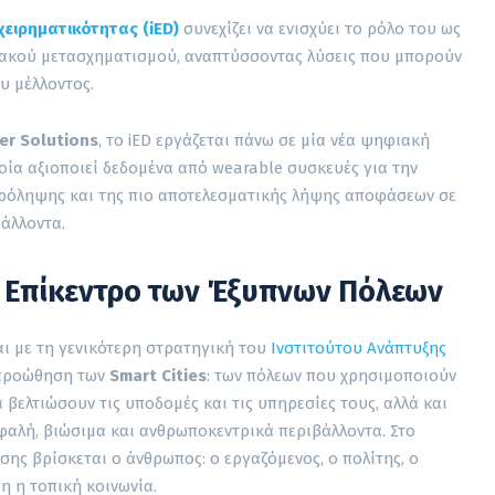
χειρηματικότητας (iED)
συνεχίζει να ενισχύει το ρόλο του ως
ιακού μετασχηματισμού, αναπτύσσοντας λύσεις που μπορούν
υ μέλλοντος.
r Solutions
, το iED εργάζεται πάνω σε μία νέα ψηφιακή
ία αξιοποιεί δεδομένα από wearable συσκευές για την
 πρόληψης και της πιο αποτελεσματικής λήψης αποφάσεων σε
άλλοντα.
 Επίκεντρο των Έξυπνων Πόλεων
ι με τη γενικότερη στρατηγική του
Ινστιτούτου Ανάπτυξης
 προώθηση των
Smart Cities
: των πόλεων που χρησιμοποιούν
α βελτιώσουν τις υποδομές και τις υπηρεσίες τους, αλλά και
φαλή, βιώσιμα και ανθρωποκεντρικά περιβάλλοντα. Στο
σης βρίσκεται ο άνθρωπος: ο εργαζόμενος, ο πολίτης, ο
η η τοπική κοινωνία.