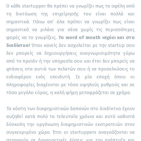
Ο κάθε startupper θα πρέπει να γνωρίζει πως τα οφέλη από
τη δικτύωση της επιχείρησής του είναι πολλά και
σημαντικά. Πάνω απ’ όλα πρέπει να γνωρίζει πως είναι
σημαντικό να μιλάνε για σένα χωρίς τις περισσότερες
φορές να το γνωρίζεις.
Το word of mouth ισχύει και στο
διαδίκτυο!
Όταν κανείς δεν ασχολείται με την startup σου
δεν μπορείς να δημιουργήσεις αναγνωρισιμότητα γύρω
από το προϊόν ή την υπηρεσία σου και έτσι δεν μπορείς να
φτάσεις στα αυτιά των πελατών σου ή να προσελκύσεις το
ενδιαφέρον ενός επενδυτή. Σε μία εποχή όπου οι
πληροφορίες διαχέονται με τόσο υψηλούς ρυθμούς και σε
τόσο μεγάλο εύρος, η καλή φήμη μεταφράζεται σε χρήμα.
Τα κόστη των διαφημιστικών δαπανών στο διαδίκτυο έχουν
αυξηθεί κατά πολύ τα τελευταία χρόνια και αυτό καθιστά
δύσκολη την οργάνωση διαφημιστικών εκστρατειών στον
συγκεκριμένο χώρο. Έτσι οι startuppers αναγκάζονται να
στραφούν σε διαφορετικές λύσεις για την ανάπτυξη και