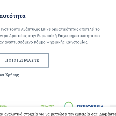
αυτότητα
 Ινστιτούτο Ανάπτυξης Επιχειρηματικότητας αποτελεί το
ντρο Αριστείας στην Ευρωπαϊκή Επιχειρηματικότητα και
αν αναπτυσσόμενο Κόμβο Ψηφιακής Καινοτομίας.
ΠΟΙΟΙ ΕΙΜΑΣΤΕ
ροι Χρήσης
captcha
arch
yright 2026 | powered by
Institute of Entrepreneurship Develop
αι αναλυτικά στοιχεία για να βελτιώσει την εμπειρία σας.
Διαβάστε