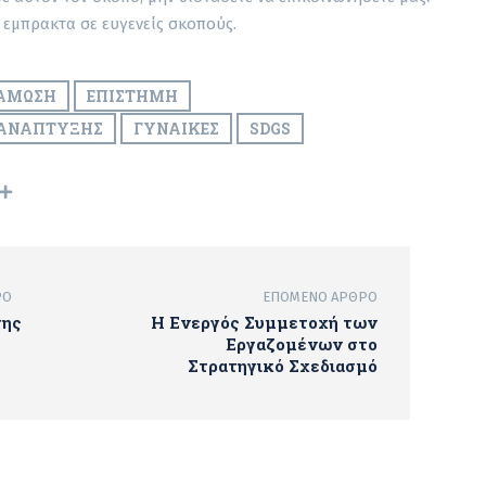
 εμπρακτα σε ευγενείς σκοπούς.
ΝΆΜΩΣΗ
ΕΠΙΣΤΉΜΗ
 ΑΝΆΠΤΥΞΗΣ
ΓΥΝΑΊΚΕΣ
SDGS
ΡΟ
ΕΠΌΜΕΝΟ ΆΡΘΡΟ
της
Η Ενεργός Συμμετοχή των
Εργαζομένων στο
Στρατηγικό Σχεδιασμό