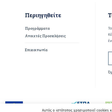
Περιηγηθείτε
Τ
Προγράμματα
Το
Κέ
Ανοιχτές Προσκλήσεις
έν
Επικοινωνία
Ό
Re
Se
Cop
Αυτός ο ιστότοπος χρησιμοποιεί cookies κ