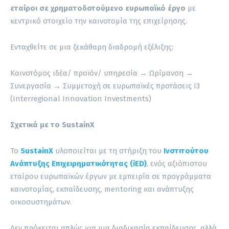
εταίροι σε χρηματοδοτούμενο ευρωπαϊκό έργο
με
κεντρικό στοιχείο την καινοτομία της επιχείρησης.
Ενταχθείτε σε μια ξεκάθαρη διαδρομή εξέλιξης:
Καινοτόμος ιδέα/ προϊόν/ υπηρεσία → Ωρίμανση →
Συνεργασία → Συμμετοχή σε ευρωπαϊκές προτάσεις I3
(Interregional Innovation Investments)
Σχετικά με το SustainX
Το
SustainX
υλοποιείται με τη στήριξη του
Ινστιτούτου
Ανάπτυξης Επιχειρηματικότητας (iED)
, ενός αξιόπιστου
εταίρου ευρωπαϊκών έργων με εμπειρία σε προγράμματα
καινοτομίας, εκπαίδευσης, mentoring και ανάπτυξης
οικοσυστημάτων.
Δεν πρόκειται απλώς για μια διαδικασία εκπαίδευσης, αλλά