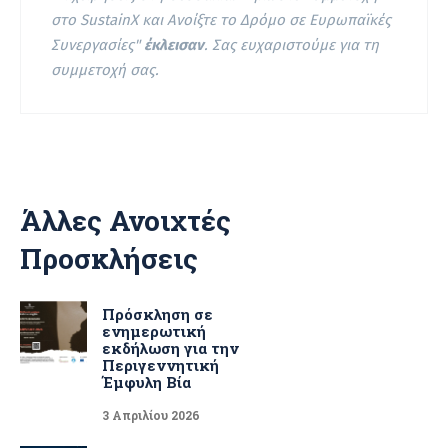
στο SustainX και Ανοίξτε το Δρόμο σε Ευρωπαϊκές
Συνεργασίες"
έκλεισαν
. Σας ευχαριστούμε για τη
συμμετοχή σας.
Άλλες Ανοιχτές
Προσκλήσεις
Πρόσκληση σε
ενημερωτική
εκδήλωση για την
Περιγεννητική
Έμφυλη Βία
3 Απριλίου 2026