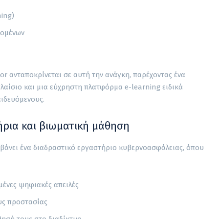
hing)
δομένων
or ανταποκρίνεται σε αυτή την ανάγκη, παρέχοντας ένα
λαίσιο και μια εύχρηστη πλατφόρμα e-learning ειδικά
αιδευόμενους.
ήρια και βιωματική μάθηση
βάνει ένα διαδραστικό εργαστήριο κυβερνοασφάλειας, όπου
μένες ψηφιακές απειλές
υς προστασίας
θησή τους στο διαδίκτυο