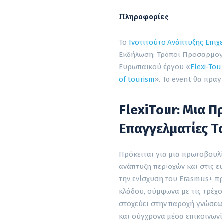
Πληροφορίες
Το
Ινστιτούτο Ανάπτυξης Επιχ
Εκδήλωση: Τρόποι Προσαρμογή
Ευρωπαϊκού έργου «
Flexi-Tou
of tourism
». Το event θα πραγ
FlexiTour: Μια Π
Επαγγελματίες 
Πρόκειται για μια πρωτοβουλ
ανάπτυξη περιοχών και στις ε
την ενίσχυση του Erasmus+ π
κλάδου, σύμφωνα με τις τρέχο
στοχεύει στην παροχή γνώσεων
και σύγχρονα μέσα επικοινωνί