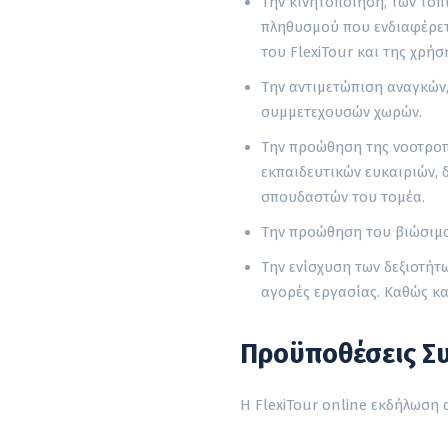
Την κινητοποίηση, των τοπ
πληθυσμού που ενδιαφέρετ
του FlexiTour και της χρή
Την αντιμετώπιση αναγκών
συμμετεχουσών χωρών.
Την προώθηση της νοοτροπ
εκπαιδευτικών ευκαιριών,
σπουδαστών του τομέα.
Την προώθηση του βιώσιμο
Την ενίσχυση των δεξιοτήτ
αγορές εργασίας. Καθώς κα
Προϋποθέσεις Σ
Η FlexiTour online εκδήλωση 