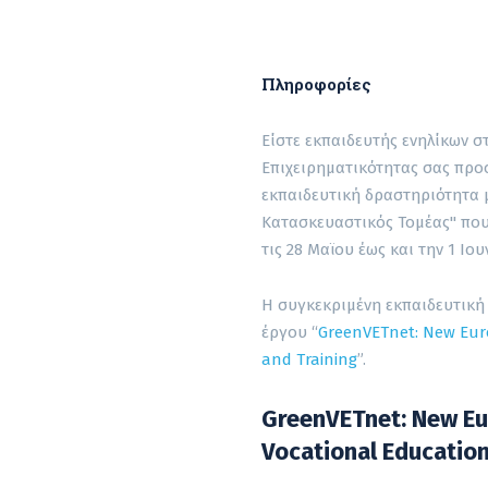
Πληροφορίες
Είστε εκπαιδευτής ενηλίκων σ
Επιχειρηματικότητας σας προ
εκπαιδευτική δραστηριότητα 
Κατασκευαστικός Τομέας" που
τις 28 Μαϊου έως και την 1 Ιου
Η συγκεκριμένη εκπαιδευτική
έργου “
GreenVETnet: New Euro
and Training
”.
GreenVETnet: New Eur
Vocational Education