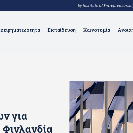
by Institute of Entrepreneurs
ιχειρηματικότητα
Εκπαίδευση
Καινοτομία
Ανοιχ
ων για
 Φινλανδία