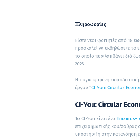
Πληροφορίες
Είστε νέοι φοιτητές από 18 έω
προσκαλεί να εκδηλώσετε το ε
το οποίο περιλαμβάνει διά ζώσ
2023.
Η συγκεκριμένη εκπαιδευτική
έργου "
CI-You: Circular Econ
CI-You: Circular Eco
Το CI-You είναι ένα
Erasmus+ 
επιχειρηματικής κουλτούρας 
υποστήριξη στην κατανόηση εν