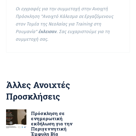
Οι εγγραφές για την συμμετοχή στην Ανοιχτή
Πρόσκληση "Ανοιχτό Κάλεσμα σε Εργαζόμενους
στον Τομέα της Νεολαίας για Training στη
Ρουμανία"
έκλεισαν
. Σας ευχαριστούμε για τη
συμμετοχή σας.
Άλλες Ανοιχτές
Προσκλήσεις
Πρόσκληση σε
ενημερωτική
εκδήλωση για την
Περιγεννητική
Έμφυλη Βία