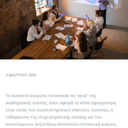
2 ΜΑΡΤΊΟΥ, 2021
Το ποσοστό ανεργίας αντανακλά τα “κενά” της
ακαδημαϊκής γνώσης, όσον αφορά το πόσο εφαρμόσιμη
είναι εκτός του πανεπιστημιακού πλαισίου. Συνεπώς, η
ενθάρρυνση της επιχειρηματικής σκέψης και των
απαιτούμενων δεξιοτήτων αποτελούν επιτακτική ανάγκη.