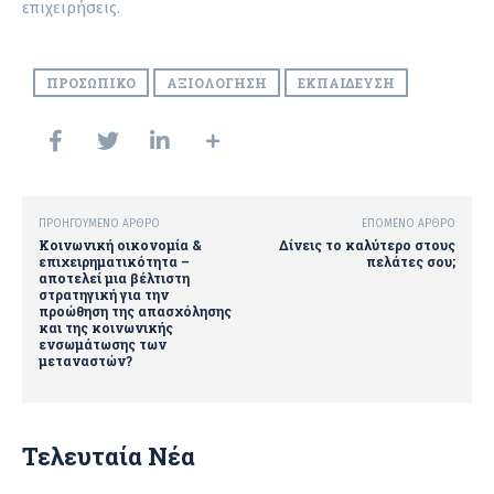
επιχειρήσεις.
ΠΡΟΣΩΠΙΚΌ
ΑΞΙΟΛΌΓΗΣΗ
ΕΚΠΑΊΔΕΥΣΗ
ΠΡΟΗΓΟΎΜΕΝΟ ΆΡΘΡΟ
ΕΠΌΜΕΝΟ ΆΡΘΡΟ
Κοινωνική οικονομία &
Δίνεις το καλύτερο στους
επιχειρηματικότητα –
πελάτες σου;
αποτελεί μια βέλτιστη
στρατηγική για την
προώθηση της απασχόλησης
και της κοινωνικής
ενσωμάτωσης των
μεταναστών?
Τελευταία Νέα