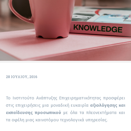
28 ΙΟΥΛΊΟΥ, 2016
Το Ινστιτούτο Ανάπτυξης Επιχειρηματικότητας προσφέρει
στις επιχειρήσεις μια μοναδική ευκαιρία
αξιολόγησης και
εκπαίδευσης προσωπικού
με όλα τα πλεονεκτήματα και
τα οφέλη μιας καινοτόμου τεχνολογικά υπηρεσίας.