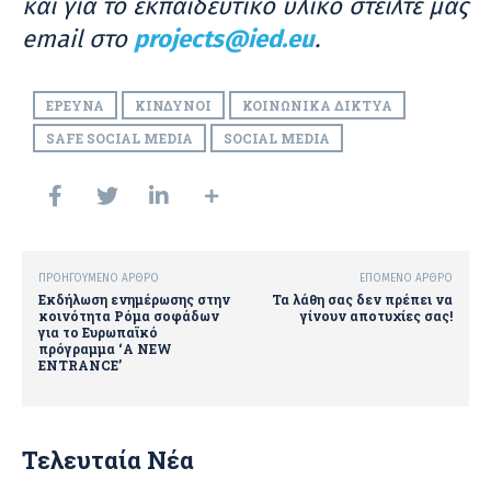
και για το εκπαιδευτικό υλικό στείλτε μας
email στο
projects@ied.eu
.
ΈΡΕΥΝΑ
ΚΊΝΔΥΝΟΙ
ΚΟΙΝΩΝΙΚΆ ΔΊΚΤΥΑ
SAFE SOCIAL MEDIA
SOCIAL MEDIA
ΠΡΟΗΓΟΎΜΕΝΟ ΆΡΘΡΟ
ΕΠΌΜΕΝΟ ΆΡΘΡΟ
Εκδήλωση ενημέρωσης στην
Τα λάθη σας δεν πρέπει να
κοινότητα Ρόμα σοφάδων
γίνουν αποτυχίες σας!
για το Ευρωπαϊκό
πρόγραμμα ‘A NEW
ENTRANCE’
Τελευταία Νέα