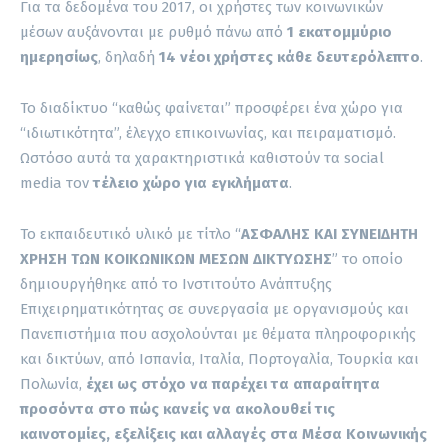
Για τα δεδομένα του 2017, οι χρήστες των κοινωνικών
μέσων αυξάνονται με ρυθμό πάνω από
1 εκατομμύριο
ημερησίως
, δηλαδή
14 νέοι χρήστες κάθε δευτερόλεπτο
.
Το διαδίκτυο “καθώς φαίνεται” προσφέρει ένα χώρο για
“ιδιωτικότητα”, έλεγχο επικοινωνίας, και πειραματισμό.
Ωστόσο αυτά τα χαρακτηριστικά καθιστούν τα social
media τον
τέλειο χώρο για εγκλήματα
.
Το εκπαιδευτικό υλικό με τίτλο “
ΑΣΦΑΛΗΣ ΚΑΙ ΣΥΝΕΙΔΗΤΗ
ΧΡΗΣΗ ΤΩΝ ΚΟΙΚΩΝΙΚΩΝ ΜΕΣΩΝ ΔΙΚΤΥΩΣΗΣ
” το οποίο
δημιουργήθηκε από το Ινστιτούτο Ανάπτυξης
Επιχειρηματικότητας σε συνεργασία με οργανισμούς και
Πανεπιστήμια που ασχολούνται με θέματα πληροφορικής
και δικτύων, από Ισπανία, Ιταλία, Πορτογαλία, Τουρκία και
Πολωνία,
έχει ως στόχο να παρέχει τα απαραίτητα
προσόντα στο πώς κανείς να ακολουθεί τις
καινοτομίες, εξελίξεις και αλλαγές στα Μέσα Κοινωνικής