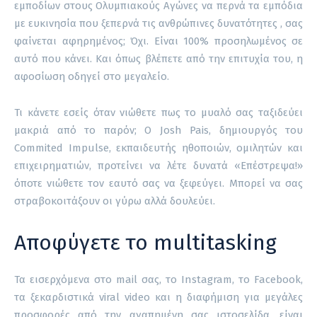
εμποδίων στους Ολυμπιακούς Αγώνες να περνά τα εμπόδια
με ευκινησία που ξεπερνά τις ανθρώπινες δυνατότητες , σας
φαίνεται αφηρημένος; Όχι. Είναι 100% προσηλωμένος σε
αυτό που κάνει. Και όπως βλέπετε από την επιτυχία του, η
αφοσίωση οδηγεί στο μεγαλείο.
Τι κάνετε εσείς όταν νιώθετε πως το μυαλό σας ταξιδεύει
μακριά από το παρόν; Ο Josh Pais, δημιουργός του
Commited Impulse, εκπαιδευτής ηθοποιών, ομιλητών και
επιχειρηματιών, προτείνει να λέτε δυνατά «Επέστρεψα!»
όποτε νιώθετε τον εαυτό σας να ξεφεύγει. Μπορεί να σας
στραβοκοιτάξουν οι γύρω αλλά δουλεύει.
Αποφύγετε το multitasking
Τα εισερχόμενα στο mail σας, το Instagram, το Facebook,
τα ξεκαρδιστικά viral video και η διαφήμιση για μεγάλες
προσφορές από την αγαπημένη σας ιστοσελίδα, είναι