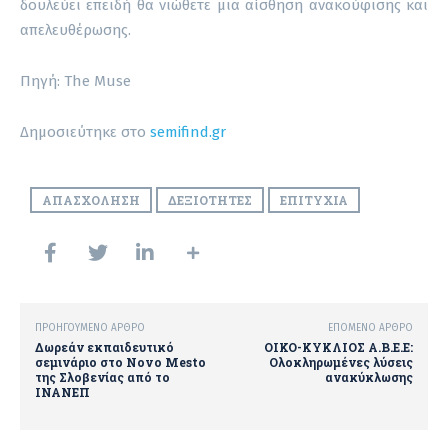
δουλεύει επειδή θα νιώθετε μια αίσθηση ανακούφισης και
απελευθέρωσης.
Πηγή: The Muse
Δημοσιεύτηκε στο
semifind.gr
ΑΠΑΣΧΌΛΗΣΗ
ΔΕΞΙΌΤΗΤΕΣ
ΕΠΙΤΥΧΊΑ
ΠΡΟΗΓΟΎΜΕΝΟ ΆΡΘΡΟ
ΕΠΌΜΕΝΟ ΆΡΘΡΟ
Δωρεάν εκπαιδευτικό
ΟΙΚΟ-ΚΥΚΛΙΟΣ Α.Β.Ε.Ε:
σεμινάριο στο Novo Mesto
Ολοκληρωμένες λύσεις
της Σλοβενίας από το
ανακύκλωσης
ΙΝΑΝΕΠ