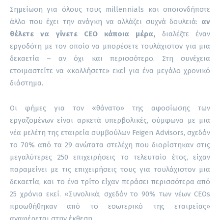
Σημείωση για όλους τους millennials και οποιονδήποτε
άλλο που έχει την ανάγκη να αλλάζει συχνά δουλειά:
αν
θέλετε να γίνετε CEΟ κάποια μέρα,
διαλέξτε έναν
εργοδότη με τον οποίο να μπορέσετε τουλάχιστον για μια
δεκαετία – αν όχι και περισσότερο. Στη συνέχεια
ετοιμαστείτε να «κολλήσετε» εκεί για ένα μεγάλο χρονικό
διάστημα.
Οι φήμες για τον «θάνατο» της αφοσίωσης των
εργαζομένων είναι αρκετά υπερβολικές, σύμφωνα με μια
νέα μελέτη της εταιρεία συμβούλων Feigen Advisors, σχεδόν
το 70% από τα 29 ανώτατα στελέχη που διορίστηκαν στις
μεγαλύτερες 250 επιχειρήσεις το τελευταίο έτος, είχαν
παραμείνει με τις επιχειρήσεις τους για τουλάχιστον μια
δεκαετία, και το ένα τρίτο είχαν περάσει περισσότερα από
25 χρόνια εκεί. «Συνολικά, σχεδόν το 90% των νέων CEOs
προωθήθηκαν από το εσωτερικό της εταιρείας»
αναφέρεται στην έκθεση.