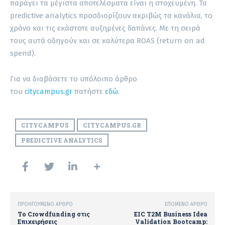
παράγει τα μέγιστα αποτελέσματα είναι η στοχευμένη. Τα
predictive analytics προσδιορίζουν ακριβώς τα κανάλια, το
χρόνο και τις εκάστοτε αυξημένες δαπάνες. Με τη σειρά
τους αυτά οδηγούν και σε καλύτερα ROAS (return on ad
spend).
Για να διαβάσετε το υπόλοιπο άρθρο
του
citycampus.gr
πατήστε
εδώ
.
CITYCAMPUS
CITYCAMPUS.GR
PREDICTIVE ANALYTICS
ΠΡΟΗΓΟΎΜΕΝΟ ΆΡΘΡΟ
ΕΠΌΜΕΝΟ ΆΡΘΡΟ
Το Crowdfunding στις
EIC T2M Business Idea
Επιχειρήσεις
Validation Bootcamp: