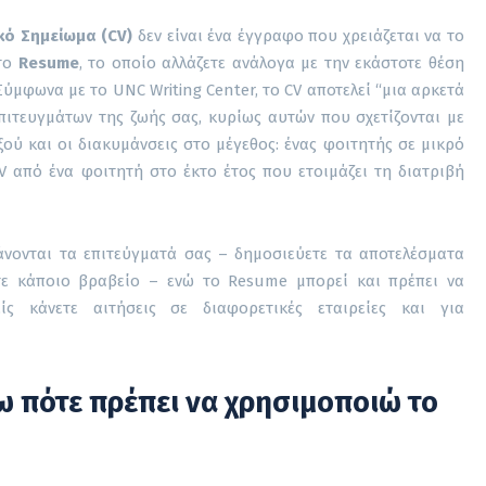
κό Σημείωμα (CV)
δεν είναι ένα έγγραφο που χρειάζεται να το
 το
Resume
, το οποίο αλλάζετε ανάλογα με την εκάστοτε θέση
Σύμφωνα με το UNC Writing Center, το CV αποτελεί “μια αρκετά
ιτευγμάτων της ζωής σας, κυρίως αυτών που σχετίζονται με
ξού και οι διακυμάνσεις στο μέγεθος: ένας φοιτητής σε μικρό
CV από ένα φοιτητή στο έκτο έτος που ετοιμάζει τη διατριβή
άνονται τα επιτεύγματά σας – δημοσιεύετε τα αποτελέσματα
τε κάποιο βραβείο – ενώ το Resume μπορεί και πρέπει να
ίς κάνετε αιτήσεις σε διαφορετικές εταιρείες και για
ω πότε πρέπει να χρησιμοποιώ το