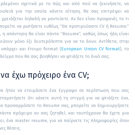
ρδεμένοι σχετικά με το πώς και από πού να ξεκινήσετε, να
υλειά για την οποία κάνετε αίτηση, θα σας επιτρέψει να
 χρειάζεται δηλαδή να μαντεύετε. Αν δεν είναι προφανές το τι
μπορείτε να ρωτήσετε ευθέως “Θα προτιμούσατε CV ή Resume;”
, η απάντηση θα είναι πάντα “Resume”, καθώς όπως ήδη είναι
οδεύουν μόνο έξι δευτερόλεπτα για να το δουν. Αντίθετα, στην
 υπάρχει και έτοιμο format (
European Union CV format
), το
δείγμα που θα σας βοηθήσει να φτιάξετε το δικό σας.
να έχω πρόχειρο ένα CV;
 θα ήταν να ετοιμάσετε ένα έγγραφο σε περίπτωση που σας
 σταματήσετε ότι κάνετε αυτή τη στιγμή για να φτιάξετε ένα,
θα προσαρμόσετε το Resume σας, μπορείτε να δημιουργήσετε
ε πάντα πρόχειρο αν σας ζητηθεί, και ταυτόχρονα θα έχετε μια
χει, ένα master resume, για να παίρνετε τις πληροφορίες όταν
ες θέσεις.