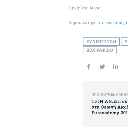
Πηγή: The Muse
Δημοσιεύτηκε στο
semifind.gr
ΣΥΝΈΝΤΕΥΞΗ
Ά
ΒΙΟΓΡΑΦΙΚΌ
ΠΡΟΗΓΟΎΜΕΝΟ ΆΡΘ
Το ΙΝ.ΑΝ.ΕΠ. σ
στη Θερινή Ακα
Euracademy 201