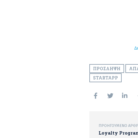
Δ
ΠΡΌΣΛΗΨΗ
ΑΠ
STARTAPP
ΠΡΟΗΓΟΎΜΕΝΟ ΆΡΘ
Loyalty Program