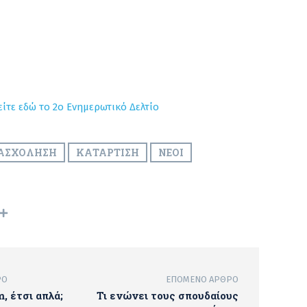
είτε εδώ το 2o Ενημερωτικό Δελτίο
ΑΣΧΌΛΗΣΗ
ΚΑΤΆΡΤΙΣΗ
ΝΈΟΙ
ΡΟ
ΕΠΌΜΕΝΟ ΆΡΘΡΟ
, έτσι απλά;
Τι ενώνει τους σπουδαίους