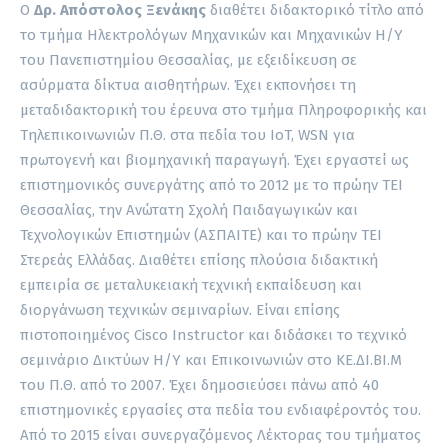
Ο
Δρ. Απόστολος Ξενάκης
διαθέτει διδακτορικό τίτλο από
το τμήμα Ηλεκτρολόγων Μηχανικών και Μηχανικών Η/Υ
του Πανεπιστημίου Θεσσαλίας, με εξειδίκευση σε
ασύρματα δίκτυα αισθητήρων. Έχει εκπονήσει τη
μεταδιδακτορική του έρευνα στο τμήμα Πληροφορικής και
Τηλεπικοινωνιών Π.Θ. στα πεδία του IoT, WSN για
πρωτογενή και βιομηχανική παραγωγή. Έχει εργαστεί ως
επιστημονικός συνεργάτης από το 2012 με το πρώην ΤΕΙ
Θεσσαλίας, την Ανώτατη Σχολή Παιδαγωγικών και
Τεχνολογικών Επιστημών (ΑΣΠΑΙΤΕ) και το πρώην ΤΕΙ
Στερεάς Ελλάδας. Διαθέτει επίσης πλούσια διδακτική
εμπειρία σε μεταλυκειακή τεχνική εκπαίδευση και
διοργάνωση τεχνικών σεμιναρίων. Είναι επίσης
πιστοποιημένος Cisco Instructor και διδάσκει το τεχνικό
σεμινάριο Δικτύων Η/Υ και Επικοινωνιών στο ΚΕ.ΔΙ.ΒΙ.Μ
του Π.Θ. από το 2007. Έχει δημοσιεύσει πάνω από 40
επιστημονικές εργασίες στα πεδία του ενδιαφέροντός του.
Από το 2015 είναι συνεργαζόμενος Λέκτορας του τμήματος