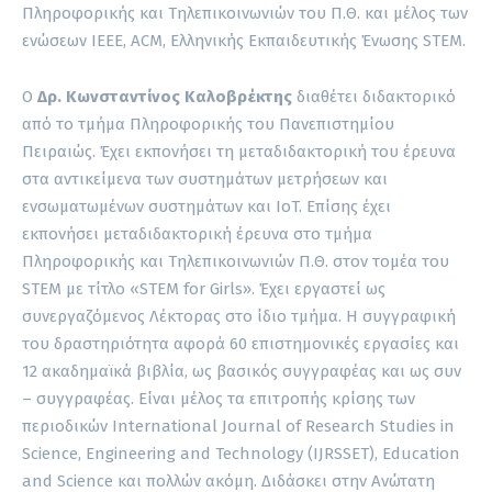
Πληροφορικής και Τηλεπικοινωνιών του Π.Θ. και μέλος των
ενώσεων IEEE, ACM, Ελληνικής Εκπαιδευτικής Ένωσης STEM.
Ο
Δρ. Κωνσταντίνος Καλοβρέκτης
διαθέτει διδακτορικό
από το τμήμα Πληροφορικής του Πανεπιστημίου
Πειραιώς. Έχει εκπονήσει τη μεταδιδακτορική του έρευνα
στα αντικείμενα των συστημάτων μετρήσεων και
ενσωματωμένων συστημάτων και IoT. Επίσης έχει
εκπονήσει μεταδιδακτορική έρευνα στο τμήμα
Πληροφορικής και Τηλεπικοινωνιών Π.Θ. στον τομέα του
STEM με τίτλο «STEM for Girls». Έχει εργαστεί ως
συνεργαζόμενος Λέκτορας στο ίδιο τμήμα. Η συγγραφική
του δραστηριότητα αφορά 60 επιστημονικές εργασίες και
12 ακαδημαϊκά βιβλία, ως βασικός συγγραφέας και ως συν
– συγγραφέας. Είναι μέλος τα επιτροπής κρίσης των
περιοδικών International Journal of Research Studies in
Science, Engineering and Technology (IJRSSET), Education
and Science και πολλών ακόμη. Διδάσκει στην Ανώτατη