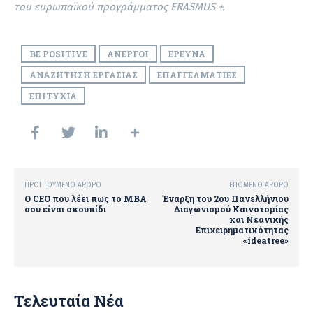
του ευρωπαϊκού προγράμματος ERASMUS +.
BE POSITIVE
ΆΝΕΡΓΟΙ
ΈΡΕΥΝΑ
ΑΝΑΖΉΤΗΣΗ ΕΡΓΑΣΊΑΣ
ΕΠΑΓΓΕΛΜΑΤΊΕΣ
ΕΠΙΤΥΧΊΑ
ΠΡΟΗΓΟΎΜΕΝΟ ΆΡΘΡΟ
ΕΠΌΜΕΝΟ ΆΡΘΡΟ
Ο CEO που λέει πως το ΜΒΑ
Έναρξη του 2ου Πανελλήνιου
σου είναι σκουπίδι
Διαγωνισμού Καινοτομίας
και Νεανικής
Επιχειρηματικότητας
«ideatree»
Τελευταία Νέα